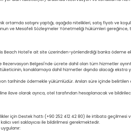
 ortamda satışını yaptığı, aşağıda nitelikleri, satış fiyatı ve koşull
nun ve Mesafeli Sözleşmeler Yönetmeliği hükümleri gereğince, tara
rmaris Beach Hotel’e ait site üzerinden-yönlendirdiği banka ödeme 
ve Rezervasyon Belgesi'nde ücrete dahil olan tüm hizmetler ayrıntılı
e; tüketicinin, konaklamaya dahil hizmetler dışında alacağı ekstr
yon tarihinde ödemekle yükümlüdür. Anılan süre içinde belirtile
ine ilave olarak ayrıca, otel tarafından hesaplanacak ve bildirilec
iklikler için Destek hattı (+90 252 412 42 80) ile irtibata geçil
lıcı veri saklayıcısı ile bildirilmesi gerekmektedir.
 uygulanır: