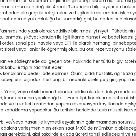
ini tamamlar. Kredi kart bilgilerinin girileceği sistem uluslararas
anması mümkün değildir. Ancak, Tüketicinin bilgisayarında bulunaca
fından ele geçirilecek şifreleri ve bilgileri ile sistemden işlem 
zminat ödeme yükümlülüğü bulunmadığı gibi, bu nedenlerle oluşab
fası sırasında yazılı olarak yetkiliye bildirmesi iyi niyetli Tüketici
llanması, şikâyet konuları ile ilgili ikame hizmet ve bedel iadesi g
il order, sanal pos, havale veya EFT ile alarak herhangi bir sebep
et sitesi veya ilanlar ile öğrenmiş olup, bu otel rezervasyonu söz
lınan ve sözleşmede adı geçen otel hakkında her türlü bilgiyi Otel
k kabul ettiğini taahhüt eder.
nde, konaklama bedeli iade edilmez. Ölüm, ciddi hastalık, ağır ka
u sebeplerin dışındaki herhangi bir nedenle otele geç giriş yapılma
r. Yanlış veya eksik beyan halindeki bildirimlerden dolayı arada bir f
leri, konaklamanın yapılacağı tesis-oda tipi, konaklama sistemi; iş
ında ve tüketici tarafından yapılan rezervasyon kayıtlarında açık
nda konaklama yapacaktır. Bu tarihler haricinde tesis müsait ise ve 
aybı ve/veya hasarı ile kıymetli eşyalarının çalınmasından sorumlu 
sun odalara yerleşmenin en erken saat 14:00’de mümkün olabileceğini
sı gerektiğini, aksi takdirde ek oda ücreti tahsil edileceğini ve t