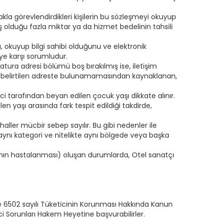
la görevlendirdikleri kişilerin bu sözleşmeyi okuyup
ş olduğu fazla miktar ya da hizmet bedelinin tahsili
nı, okuyup bilgi sahibi olduğunu ve elektronik
ye karşı sorumludur.
atura adresi bölümü boş bırakılmış ise, iletişim
ya da belirtilen adreste bulunamamasından kaynaklanan,
ci tarafından beyan edilen çocuk yaşı dikkate alınır.
en yaşı arasında fark tespit edildiği takdirde,
haller mücbir sebep sayılır. Bu gibi nedenler ile
ynı kategori ve nitelikte aynı bölgede veya başka
atçının hastalanması) oluşan durumlarda, Otel sanatçı
 6502 sayılı Tüketicinin Korunması Hakkında Kanun
ci Sorunları Hakem Heyetine başvurabilirler.