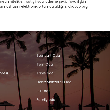
itelikleri, satış fiyatı, ödeme şekli, ifaya ilişkin
bir nüshasını elektronik ortamda aldığını, okuyup bilgi
Standart Oda
Twin Oda
şmesi
Triple oda
Deniz Manzaralı Oda
Suit oda
Family oda