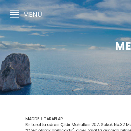
MENÜ
ME
MADDE 1: TARAFLAR
Bir tarafta adresi Çıldır Mahallesi 207. Sokak No:
“Otel” olarak anılacaktır) diğer tarafta aşağıda bilg