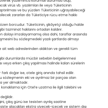
ı güvenlik yazılımınca korumalı durumda olup,
k virüs vb. yazılımları ile veya Tüketicinin
yaptırılması ve bu yüzden Tüketicinin uğrayabileceği
ilecek zararları da Tüketiciye rücu etme hakkı
nin özen borcudur. Tüketicinin, şikâyetçi olduğu halde
ibi tazminat haklarını ortadan kaldırır.
ten dolayı imzalayamamış olsa dahi, taraflar arasında
leşmesini bu sözleşmedeki yazılı şartlarda almayı
’e ait web adreslerinden aldıktan ve gerekli tüm
za gibi durumlarda mücbir sebebin belgelenmesi
sı veya erken çıkış yapılması halinde kalan sürelerin
ark doğar ise, otele giriş anında tahsil edilir.
bu sözleşmenin eki ve ayrılmaz bir parçası olan
ça yer almaktadır.
konaklama için Otel’e uzatma ile ilgili talebini ve
değildir.
, çıkış günü ise tesisten ayrılış saatine
esiste alacakları ekstra yiyecek-içecek ve sistem dışı