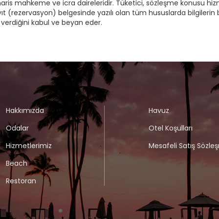
mahkeme ve icra daireleridir. Tüketici, sözleşme konusu hizmetin n
yıt (rezervasyon) belgesinde yazılı olan tüm hususlarda bilgilerin 
 verdiğini kabul ve beyan eder.
Hakkımızda
Havuz
Odalar
Otel Koşulları
Hizmetlerimiz
Mesafeli Satış Sözle
Beach
Restoran