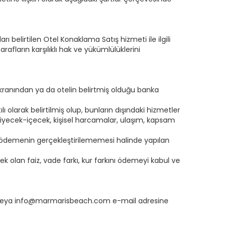
arı belirtilen Otel Konaklama Satış hizmeti ile ilgili
fların karşılıklı hak ve yükümlülüklerini
ekranından ya da otelin belirtmiş olduğu banka
 olarak belirtilmiş olup, bunların dışındaki hizmetler
a yiyecek-içecek, kişisel harcamalar, ulaşım, kapsam
n ödemenin gerçekleştirilememesi halinde yapılan
ek olan faiz, vade farkı, kur farkını ödemeyi kabul ve
mesi veya info@marmarisbeach.com e-mail adresine