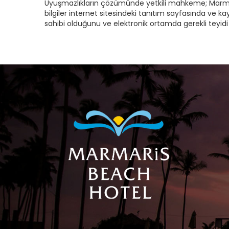
Uyuşmazlıkların çözümünde yetkili mahkeme; Marmaris 
bilgiler internet sitesindeki tanıtım sayfasında ve ka
sahibi olduğunu ve elektronik ortamda gerekli teyidi