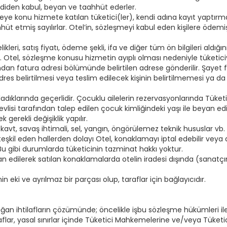
mdiden kabul, beyan ve taahhüt ederler.
 konu hizmete katılan tüketici(ler), kendi adına kayıt yaptırmak
üt etmiş sayılırlar. Otel’in, sözleşmeyi kabul eden kişilere ödemi
leri, satış fiyatı, ödeme şekli, ifa ve diğer tüm ön bilgileri aldığı
. Otel, sözleşme konusu hizmetin ayıplı olması nedeniyle tüketici
ndan fatura adresi bölümünde belirtilen adrese gönderilir. Şayet f
ış adres belirtilmesi veya teslim edilecek kişinin belirtilmemesi 
adıklarında geçerlidir. Çocuklu ailelerin rezervasyonlarında Tüketi
lisi tarafından talep edilen çocuk kimliğindeki yaşı ile beyan edil
gerekli değişiklik yapılır.
okavt, savaş ihtimali, sel, yangın, öngörülemez teknik hususlar vb. 
l eden hallerden dolayı Otel, konaklamayı iptal edebilir veya a
 Bu gibi durumlarda tüketicinin tazminat hakkı yoktur.
k ilan edilerek satılan konaklamalarda otelin iradesi dışında (san
 eki ve ayrılmaz bir parçası olup, taraflar için bağlayıcıdır.
 ihtilafların çözümünde; öncelikle işbu sözleşme hükümleri ile
flar, yasal sınırlar içinde Tüketici Mahkemelerine ve/veya Tüketi