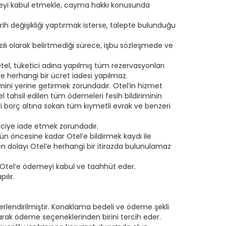
eşmeyi kabul etmekle, cayma hakkı konusunda
rih değişikliği yaptırmak isterse, talepte bulunduğu
azılı olarak belirtmediği sürece, işbu sözleşmede ve
l, tüketici adına yapılmış tüm rezervasyonları
ye herhangi bir ücret iadesi yapılmaz.
imini yerine getirmek zorundadır. Otel’in hizmet
ahsil edilen tüm ödemeleri fesih bildiriminin
iyi borç altına sokan tüm kıymetli evrak ve benzeri
ticiye iade etmek zorundadır.
gün öncesine kadar Otel’e bildirmek kaydı ile
den dolayı Otel’e herhangi bir itirazda bulunulamaz
 Otel’e ödemeyi kabul ve taahhüt eder.
ılır.
eğerlendirilmiştir. Konaklama bedeli ve ödeme şekli
arak ödeme seçeneklerinden birini tercih eder.