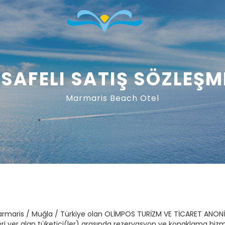
SAFELI SATIŞ SÖZLEŞM
Marmaris Beach Otel
32 Marmaris / Muğla / Türkiye olan OLİMPOS TURİZM VE TİCARET A
ileri yer alan tüketici(ler) arasında rezervasyon ve konaklama hizm