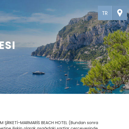
TR
ESI
NONİM ŞİRKETİ-MARMARİS BEACH HOTEL (Bundan sonra
etine ilişkin olarak aşağıdaki şartlar çerçevesinde