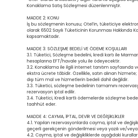
Konaklama Satış Sözleşmesi düzenlenmiştir.
MADDE 2: KONU
İş bu sözleşmenin konusu; Otel’in, tüketiciye elektronik
olarak 6502 Sayılı Tüketicinin Korunması Hakkında Ka
kapsamaktadır.
MADDE 3: SÖZLEŞME BEDELİ VE ÖDEME KOŞULLARI
3.1. Tüketici, Sözleşme bedelini, kredi kartı ile Ma
hesaplarına EFT/havale yolu ile ödeyecektir.
3.2. Konaklama ile ilgili internet tanıtım sayfasında 
ekstra ücrete tâbidir. Özellikle, satın alınan hizmet
dışı tüm mal ve hizmetlerin bedeli dahil değildir.
3.3. Tüketici, sözleşme bedelinin tamamını rezervas
rezervasyon iptal edilir.
3.4. Tüketici, Kredi kartlı ödemelerde sözleşme bedel
taahhüt eder.
MADDE 4: CAYMA, İPTAL, DEVİR VE DEĞİŞİKLİKLER
4.1. Yapılan rezervasyonlarda cayma, iptal ve değiş
geçerli gerekçenin gönderilmesi veya yazılı ve/veya ka
4.2. Cayma, iptal ve değişikliklerde aşağıdaki kurallar