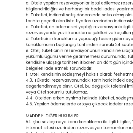
a. Otele yapılan rezervasyonlar iptal edilemez reze
bilgilendirildiğini ve herhangi bir bedel iadesi yapıl
b. Tüketici, indirimli satış döneminde satın almış ol
tarihte geçerli olan liste fiyatları üzerinden indirims
c. Tüketici, ön ödemesini yaptığı rezervasyonla ilgili
rezervasyonda yazılı konaklama şekilleri ve koşulları g
d. Tüketicinin konaklama yapacağı tesise gidemeyec
konaklamanın başlangıç tarihinden sonraki 24 saatin b
e. Otel, tüketicinin rezervasyonunun kendisine ulaşt
yükümlülüğünü yerine getirmemesi durumunda, tüketi
kendisine ulaştığı tarihten itibaren on dört gün için
belgeleri iade etmek zorundadır.
f. Otel, kendisinin sözleşmeyi haksız olarak feshetm
4.3. Tüketici rezervasyonundaki tarih haricindeki değ
değerlendirmeye alınır. Otel, bu değişiklik talebini 
veya Otel sorumlu tutulamaz.
4.4. Otelden erken ayrılma halinde tüketici, sözl
4.5. Yapılan ödemelerde ortaya çıkacak iadeler rezer
MADDE 5: DİĞER HÜKÜMLER
5.1. İşbu sözleşmeye konu konaklama ile ilgili bilgil
internet sitesi üzerinden rezervasyon tamamlanmadan