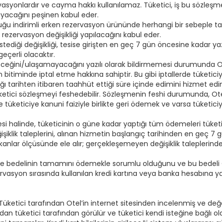
rvasyonlardır ve cayma hakkı kullanılamaz. Tüketici, iş bu sözl
mayacağını peşinen kabul eder.
duğu indirimli erken rezervasyon ürününde herhangi bir sebeple ta
iz rezervasyon değişikliği yapılacağını kabul eder.
 istediği değişikliği, tesise girişten en geç 7 gün öncesine kadar y
eçerli olacaktır.
eğini/ulaşamayacağını yazılı olarak bildirmemesi durumunda Ote
itiminde iptal etme hakkına sahiptir. Bu gibi iptallerde tüketici
ığı tarihten itibaren taahhüt ettiği süre içinde edimini hizmet ed
ci sözleşmeyi feshedebilir. Sözleşmenin feshi durumunda, Otel t
de tüketiciye kanuni faiziyle birlikte geri ödemek ve varsa tüketic
esi halinde, tüketicinin o güne kadar yaptığı tüm ödemeleri tüke
işiklik taleplerini, alınan hizmetin başlangıç tarihinden en geç 7 
imkanlar ölçüsünde ele alır; gerçekleşemeyen değişiklik taleplerin
eşme bedelinin tamamını ödemekle sorumlu olduğunu ve bu bedeli
vasyon sırasında kullanılan kredi kartına veya banka hesabına yap
er, Tüketici tarafından Otel’in internet sitesinden incelenmiş ve d
 tüketici tarafından görülür ve tüketici kendi isteğine bağlı ol