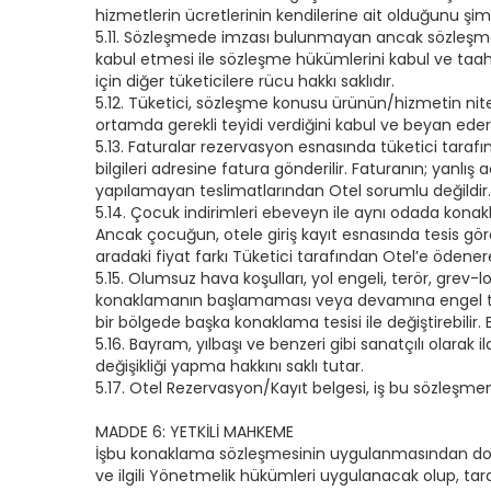
hizmetlerin ücretlerinin kendilerine ait olduğunu şi
5.11. Sözleşmede imzası bulunmayan ancak sözleşmeye
kabul etmesi ile sözleşme hükümlerini kabul ve taahh
için diğer tüketicilere rücu hakkı saklıdır.
5.12. Tüketici, sözleşme konusu ürünün/hizmetin nitelik
ortamda gerekli teyidi verdiğini kabul ve beyan eder
5.13. Faturalar rezervasyon esnasında tüketici tarafı
bilgileri adresine fatura gönderilir. Faturanın; yanl
yapılamayan teslimatlarından Otel sorumlu değildir.
5.14. Çocuk indirimleri ebeveyn ile aynı odada konakl
Ancak çocuğun, otele giriş kayıt esnasında tesis görev
aradaki fiyat farkı Tüketici tarafından Otel’e ödenerek 
5.15. Olumsuz hava koşulları, yol engeli, terör, grev-l
konaklamanın başlamaması veya devamına engel teşki
bir bölgede başka konaklama tesisi ile değiştirebilir.
5.16. Bayram, yılbaşı ve benzeri gibi sanatçılı olara
değişikliği yapma hakkını saklı tutar.
5.17. Otel Rezervasyon/Kayıt belgesi, iş bu sözleşmenin
MADDE 6: YETKİLİ MAHKEME
İşbu konaklama sözleşmesinin uygulanmasından doğan
ve ilgili Yönetmelik hükümleri uygulanacak olup, tara