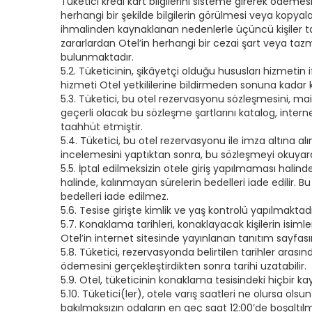
Tüketici kredi kart bilgilerini sisteme girerek ödemes
herhangi bir şekilde bilgilerin görülmesi veya kopyal
ihmalinden kaynaklanan nedenlerle üçüncü kişiler tara
zararlardan Otel’in herhangi bir cezai şart veya ta
bulunmaktadır.
5.2. Tüketicinin, şikâyetçi olduğu hususları hizmetin i
hizmeti Otel yetkililerine bildirmeden sonuna kadar ku
5.3. Tüketici, bu otel rezervasyonu sözleşmesini, ma
geçerli olacak bu sözleşme şartlarını katalog, intern
taahhüt etmiştir.
5.4. Tüketici, bu otel rezervasyonu ile imza altına a
incelemesini yaptıktan sonra, bu sözleşmeyi okuyara
5.5. İptal edilmeksizin otele giriş yapılmaması hali
halinde, kalınmayan sürelerin bedelleri iade edilir. B
bedelleri iade edilmez.
5.6. Tesise girişte kimlik ve yaş kontrolü yapılmaktadı
5.7. Konaklama tarihleri, konaklayacak kişilerin isim
Otel’in internet sitesinde yayınlanan tanıtım sayfas
5.8. Tüketici, rezervasyonda belirtilen tarihler arası
ödemesini gerçekleştirdikten sonra tarihi uzatabilir.
5.9. Otel, tüketicinin konaklama tesisindeki hiçbir k
5.10. Tüketici(ler), otele varış saatleri ne olursa ol
bakılmaksızın odaların en geç saat 12:00’de boşaltılma